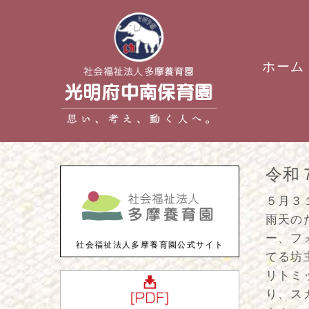
ホーム
令和
５月３
雨天の
ー、フ
社会福祉法人多摩養育園公式サイト
てる坊
リトミ
り、ス