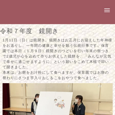
N
a
v
i
g
令和７年度 鏡開き
a
t
i
1月11日（日）は鏡開き。鏡開きはお正月にお迎えした年神様
o
をお送りし、一年間の健康と幸せを願う伝統行事です。保育
n
園では本日（１月９日）鏡開きのつどいを行い年末の餅つき
で2歳児が心を込めて作りお供えした鏡餅を、「みんなが元気
で幸せに過ごせますように」という願いをこめて木槌で叩い
て開きました。
本来は、お餅をお汁粉にして食べますが、保育園ではお餅の
替わりにさつま芋入りおしるこをおやつで食べました。