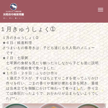
N
a
v
i
g
１月きゅうしょく➀
a
t
i
１月のきゅうしょく➀
o
★６日：精進料理
n
さつまいもの春巻きは、子ども達にも大人気のメニュー
です。
★７日：七草粥
七草粥の食材を見たり触ったりしながら子ども達に説明
し、その後給食で食べました。
★１５日・２９日：ふりかけ作り
１歳児クラスが、すりばちとすりこぎを使ってふりかけ
作りを行い、ごまの香りや食材が擦れる音を聞き、最後
は出来立てを御飯にかけて味わって食べました。作り立
ては格別だったようで、おかわりが止まらないようでし
た(^^♪