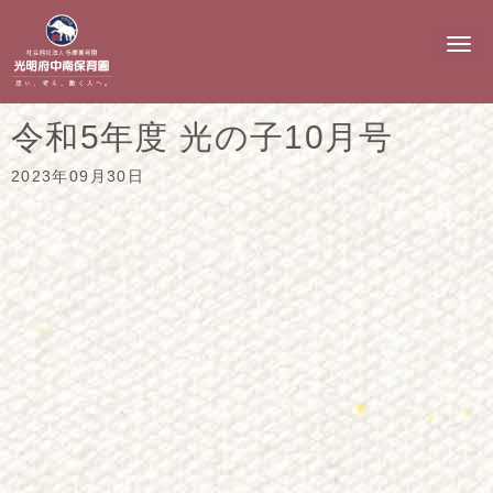
N
a
v
i
g
令和5年度 光の子10月号
a
t
i
2023年09月30日
o
n