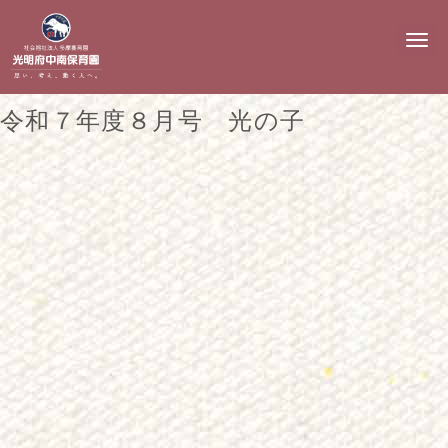
N
a
v
i
g
令和７年度８月号 光の子
a
t
i
o
n