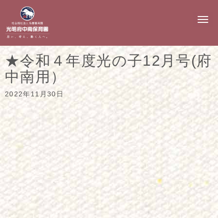
N
a
v
i
g
★令和４年度光の子12月号(府
a
t
中南用）
i
o
n
2022年11月30日