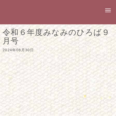
N
a
v
i
g
令和６年度みなみのひろば９
a
t
月号
i
o
n
2024年08月30日