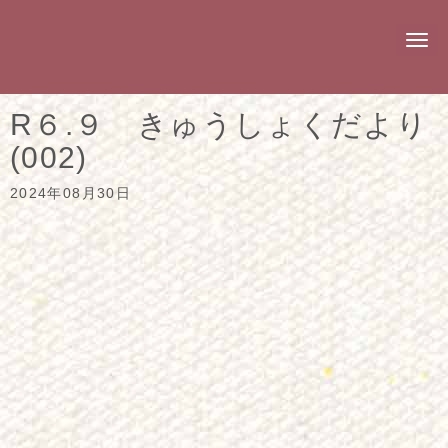
N
a
v
i
g
R６.９ きゅうしょくだより
a
t
(002)
i
o
n
2024年08月30日